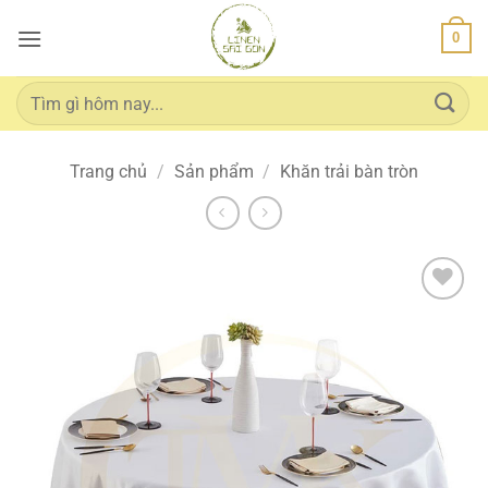
Bỏ
0
qua
nội
dung
Tìm
kiếm:
Trang chủ
/
Sản phẩm
/
Khăn trải bàn tròn
Add to
wishlist